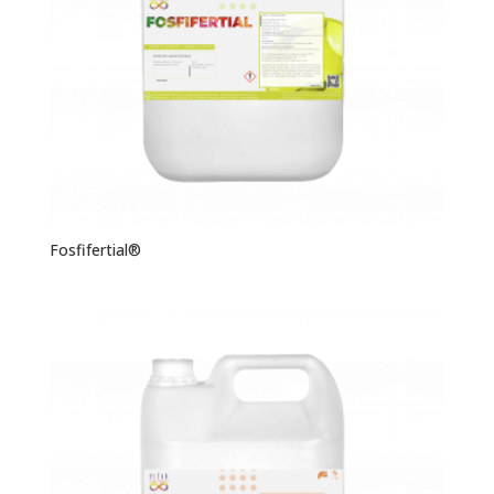
Fosfifertial®