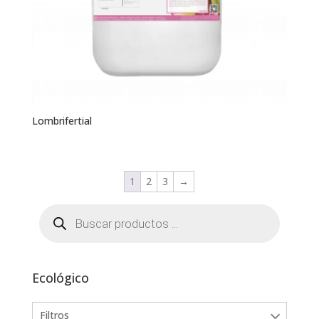
Lombrifertial
1
2
3
→
Búsqueda
de
productos
Ecológico
Filtros