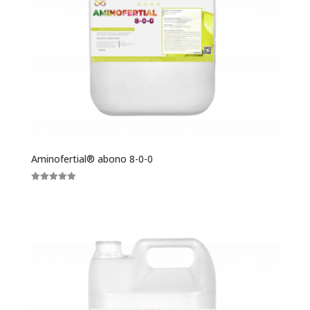
Aminofertial® abono 8-0-0
Valorado
con
5.00
de 5