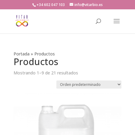
+34 602 047 103
info@vitarbio.es
Búsqueda
de
productos
Portada
»
Productos
Productos
Mostrando 1–9 de 21 resultados