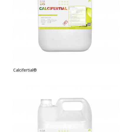
Calcifertial®