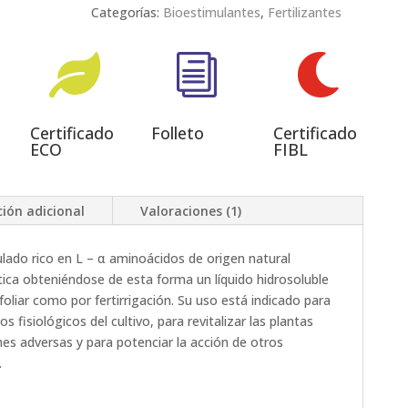
Categorías:
Bioestimulantes
,
Fertilizantes

i

Certificado
Folleto
Certificado
ECO
FIBL
ión adicional
Valoraciones (1)
ulado rico en L – α aminoácidos de origen natural
tica obteniéndose de esta forma un líquido hidrosoluble
 foliar como por fertirrigación. Su uso está indicado para
s fisiológicos del cultivo, para revitalizar las plantas
es adversas y para potenciar la acción de otros
.