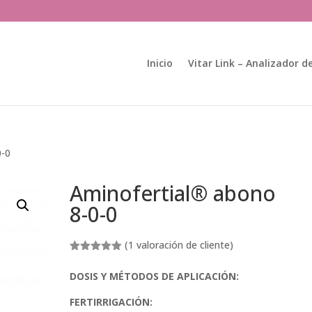
Búsqueda
de
productos
Inicio
Vitar Link – Analizador de
0-0
Aminofertial® abono
8-0-0
(
1
valoración de cliente)
Valorado
con
5.00
de
DOSIS Y MÉTODOS DE APLICACIÓN:
5 en base
a
valoración
de un
FERTIRRIGACIÓN:
cliente