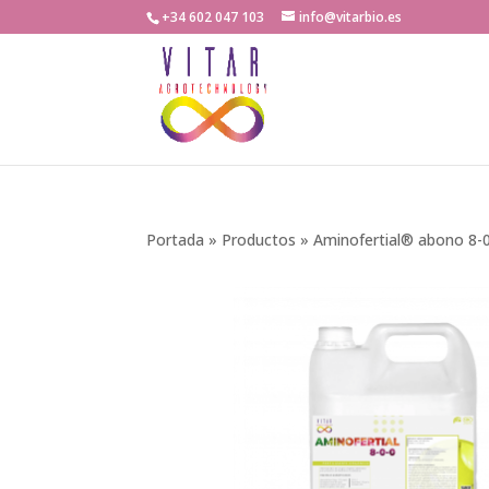
+34 602 047 103
info@vitarbio.es
Portada
»
Productos
»
Aminofertial® abono 8-