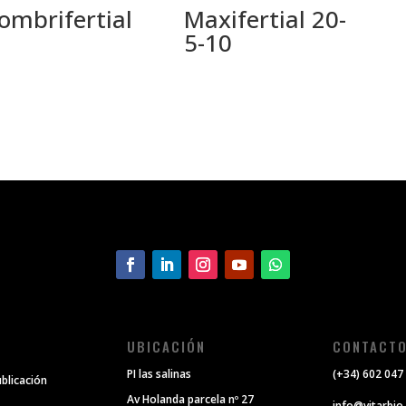
ombrifertial
Maxifertial 20-
5-10
UBICACIÓN
CONTACT
PI las salinas
(+34) 602 047
ublicación
Av Holanda parcela nº 27
info@vitarbio