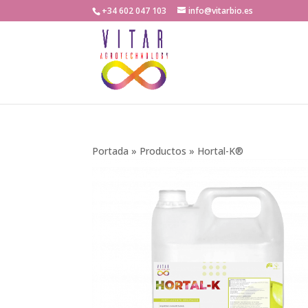
+34 602 047 103
info@vitarbio.es
Portada
»
Productos
»
Hortal-K®