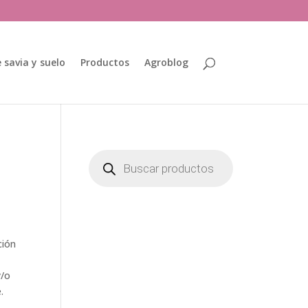
 savia y suelo
Productos
Agroblog
Búsqueda
de
productos
ción
y/o
.