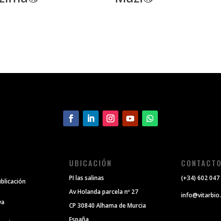
UBICACIÓN
CONTACT
PI las salinas
(+34) 602 047
ublicación
Av Holanda parcela nº 27
info@vitarbio
va
CP 30840 Alhama de Murcia
España