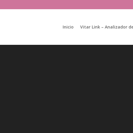
Búsqueda
de
productos
Inicio
Vitar Link – Analizador de
Reproductor
de
vídeo