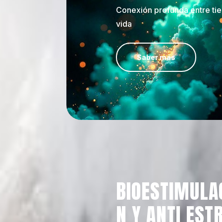
Conexión profunda entre tie
vida
Saber más
BIOESTIMULA
N Y ANTI EST