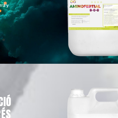
rra y
CIÓ
RÉS