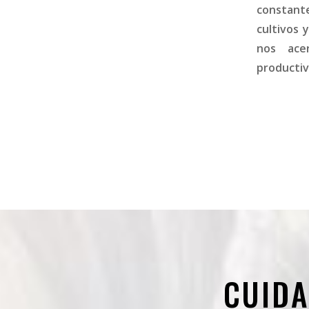
constant
cultivos 
nos ace
productivi
CUIDA