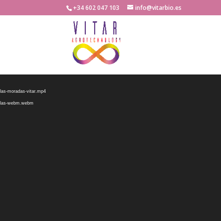
+34 602 047 103
info@vitarbio.es
culas-moradas-vitar.mp4
iculas-webm.webm