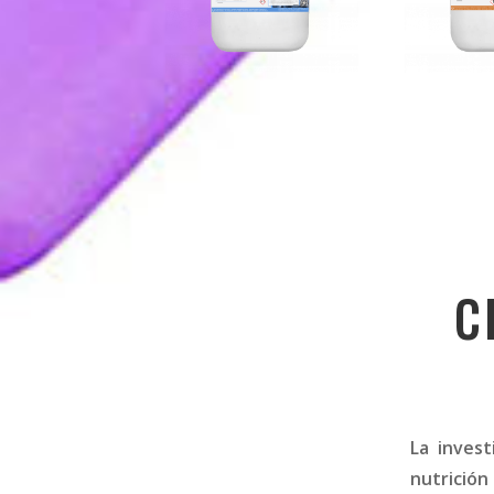
C
La inves
nutrición