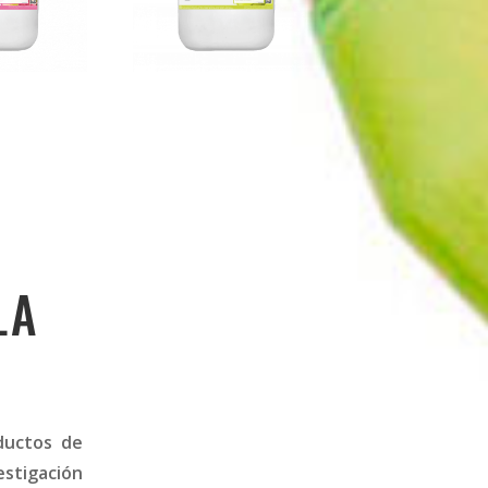
LA
ductos de
estigación