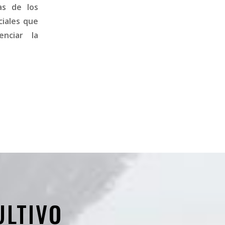
as de los
ciales que
nciar la
ULTIVO