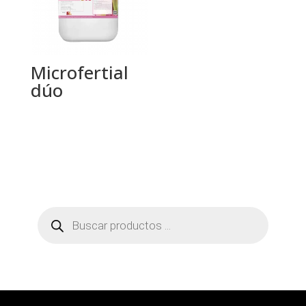
Microfertial
dúo
Búsqueda
de
productos