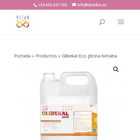
+34 602 047 103
info@vitarbio.es
Búsqueda
de
productos
Portada
»
Productos
»
Glibekal Eco glicina-betaína