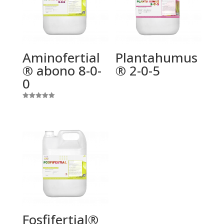
Aminofertial
Plantahumus
® abono 8-0-
® 2-0-5
0
Valorado
con
5.00
de 5
Fosfifertial®