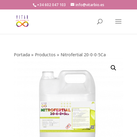
+34 602 047 103
info@vitarbio.es
Búsqueda
de
productos
Portada
»
Productos
»
Nitrofertial 20-0-0-5Ca