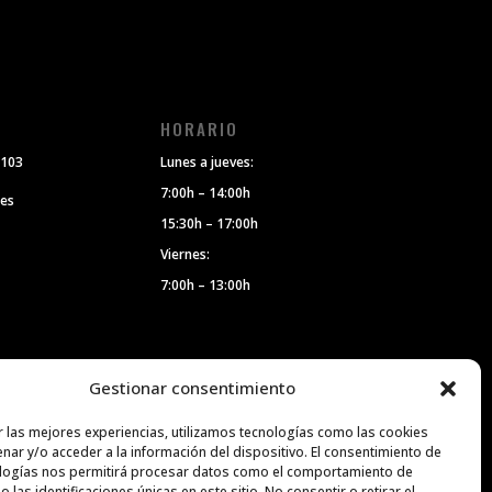
O
HORARIO
 103
Lunes a jueves:
7:00h – 14:00h
.es
15:30h – 17:00h
Viernes:
7:00h – 13:00h
Gestionar consentimiento
r las mejores experiencias, utilizamos tecnologías como las cookies
nar y/o acceder a la información del dispositivo. El consentimiento de
logías nos permitirá procesar datos como el comportamiento de
 las identificaciones únicas en este sitio. No consentir o retirar el