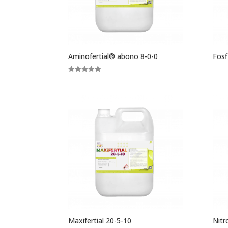
Aminofertial® abono 8-0-0
Fosf
Valorado
con
5.00
de 5
Maxifertial 20-5-10
Nitr