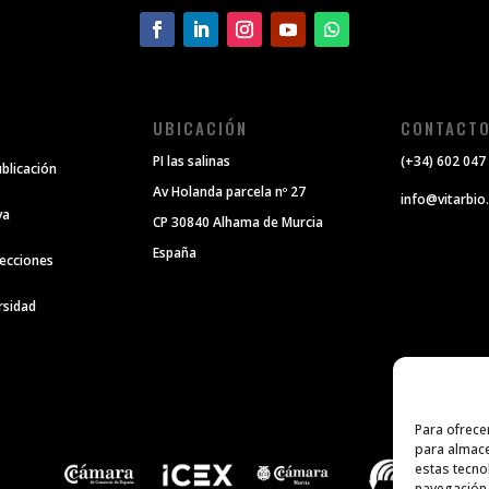
UBICACIÓN
CONTACT
PI las salinas
(+34) 602 047
ublicación
Av Holanda parcela nº 27
info@vitarbio
va
CP 30840 Alhama de Murcia
España
recciones
ersidad
Para ofrece
para almace
estas tecno
navegación o