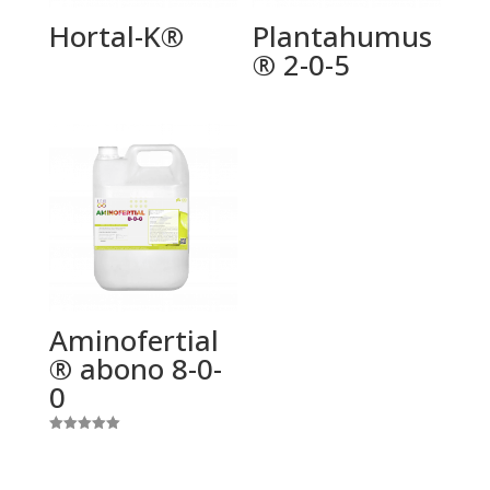
Hortal-K®
Plantahumus
® 2-0-5
Aminofertial
® abono 8-0-
0
Valorado
con
5.00
de 5