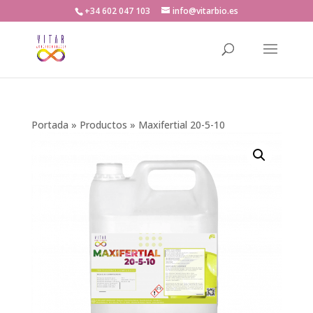
+34 602 047 103
info@vitarbio.es
Búsqueda
de
productos
Portada
»
Productos
»
Maxifertial 20-5-10