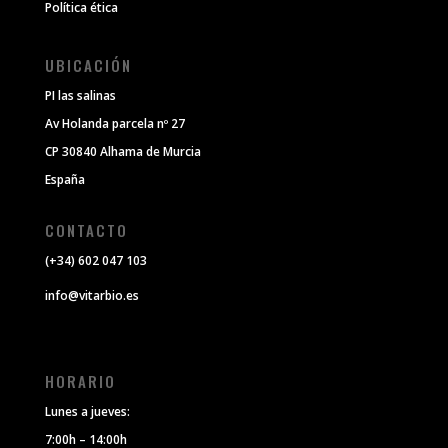
Política ética
UBICACIÓN
PI las salinas
Av Holanda parcela nº 27
CP 30840 Alhama de Murcia
España
CONTACTO
(+34) 602 047 103
info@vitarbio.es
HORARIO
Lunes a jueves:
7:00h – 14:00h