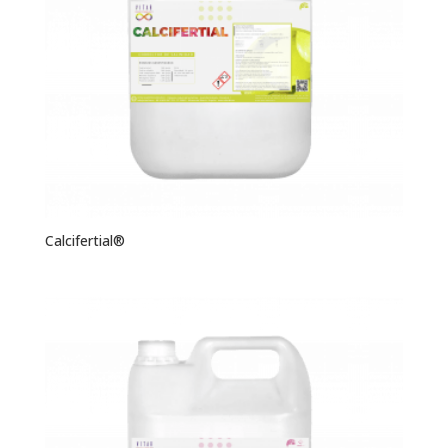
Calcifertial®