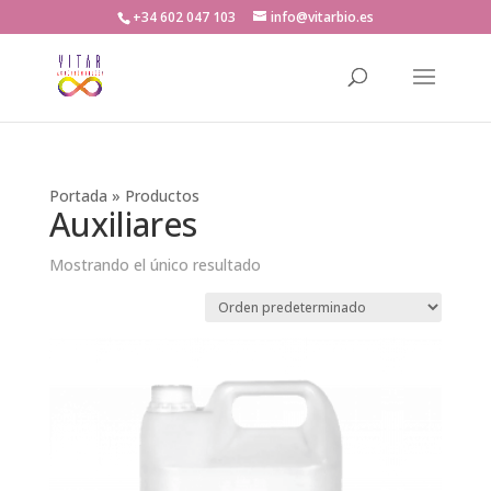
+34 602 047 103
info@vitarbio.es
Búsqueda
de
productos
Portada
»
Productos
Auxiliares
Mostrando el único resultado